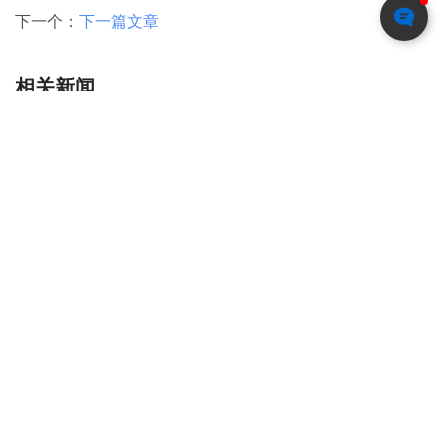
排版：栀子
上一个：
发表3天被撤稿！中国作者用AI生成论文插图，每幅都荒谬
下一个：
下一篇文章
相关新闻
生物医学插画师是否专业化？
Visxon：SCI期刊封面设计的艺术与科学
发表3天被撤稿！中国作者用AI生成论文插图，每幅都荒谬
生物医学插图师的工作内容是什么？
医学插画：在医疗反腐大环境下的有效传播工具