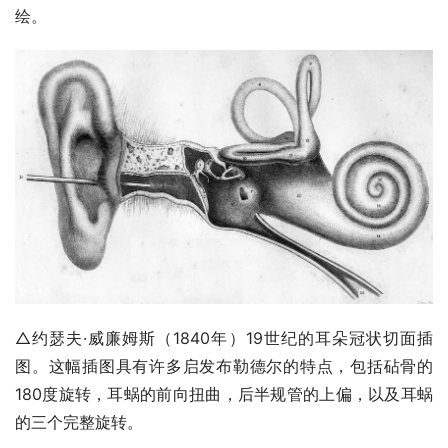
△18世纪贝尔纳多·桑图奇（1739年）绘制的耳朵冠状切面
插图。注意耳蜗的旋转以及突出的咽鼓管和面神经的三维描
绘。
△约瑟夫·威廉姆斯（1840年）19世纪的耳朵冠状切面插
图。这幅插图具有许多启发布勒德尔的特点，包括砧骨的
180度旋转，耳蜗的前向扭曲，后半规管的上偏，以及耳蜗