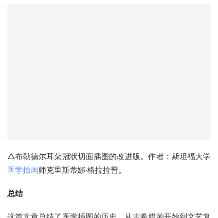
的三个完整旋转。
△布勒德尔耳朵冠状切面插图的改进版。作者：斯坦福大学
医学插画
师克里斯蒂娜·格拉拉普。